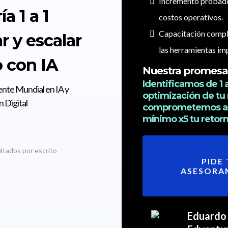
Incremento probado 
a 1 a 1
costos operativos.
Capacitación compl
r y escalar
las herramientas i
 con IA
Nuestra promesa 
Identificamos de 1 
ente Mundial en IA y
optimización de tu 
 Digital
comprometemos a 
mínimo x5 tu retorn
ltados por escrito
PIDE 
ASESORA
Eduardo 