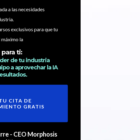
da a las necesidades
ustria.
rsos exclusivos para que tu
l máximo la
para ti:
der de tu industria
po a aprovechar la IA
resultados.
TU CITA DE
MIENTO GRATIS
irre - CEO Morphosis