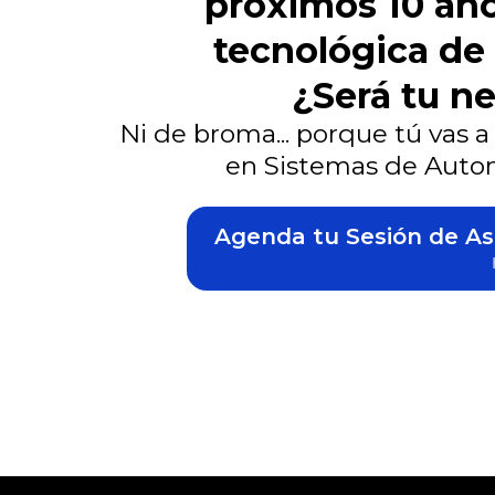
próximos 10 año
tecnológica de l
¿Será tu n
Ni de broma... porque tú vas 
en Sistemas de Automa
Agenda tu Sesión de Ase