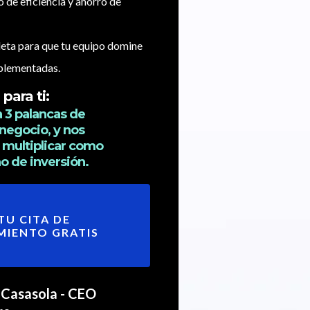
de eficiencia y ahorro de
eta para que tu equipo domine
mplementadas.
para ti:
a 3 palancas de
negocio, y nos
multiplicar como
o de inversión.
TU CITA DE
MIENTO GRATIS
Casasola - CEO