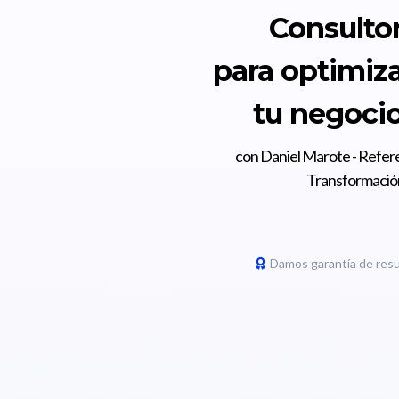
Consultorí
para optimiza
tu negocio
con Daniel Marote - Refer
Transformación
Damos garantía de resu