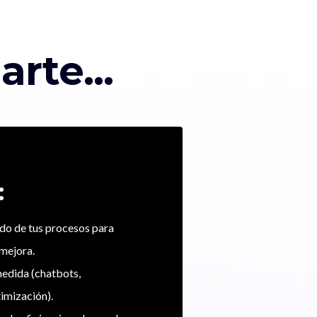
te...
:
ado de tus procesos para
 mejora.
medida (chatbots,
imización).