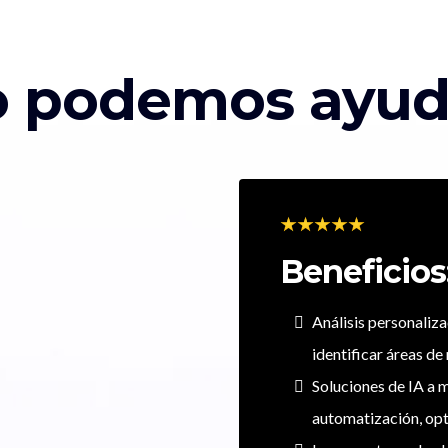
 podemos ayudar
Beneficios
Análisis personaliz
identificar áreas de
Soluciones de IA a 
automatización, opt