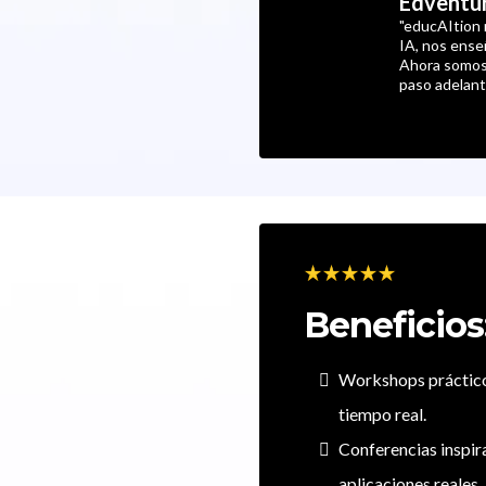
Edventu
"educAItion 
IA, nos ense
Ahora somos
paso adelant
Beneficios
Workshops práctico
tiempo real.
Conferencias inspir
aplicaciones reales.