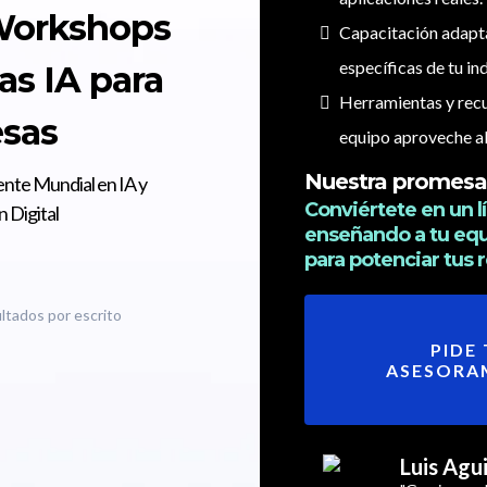
Workshops
Capacitación adapta
específicas de tu ind
as IA para
Herramientas y recu
sas
equipo aproveche a
Nuestra promesa 
ente Mundial en IA y
Conviértete en un lí
 Digital
enseñando a tu equi
para potenciar tus 
ltados por escrito
PIDE 
ASESORA
Luis Agu